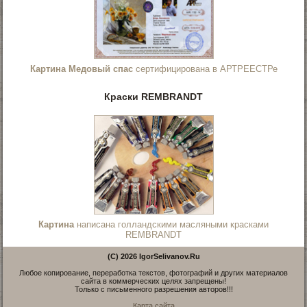
Картина Медовый спас
сертифицирована в АРТРЕЕСТРе
Краски REMBRANDT
Картина
написана голландскими масляными красками
REMBRANDT
(C) 2026 IgorSelivanov.Ru
Любое копирование, переработка текстов, фотографий и других материалов
сайта в коммерческих целях запрещены!
Только с письменного разрешения авторов!!!
Карта сайта