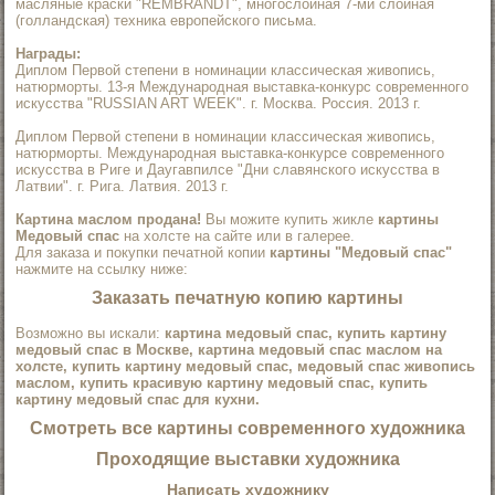
масляные краски "REMBRANDT", многослойная 7-ми слойная
(голландская) техника европейского письма.
Награды:
Диплом Первой степени в номинации классическая живопись,
натюрморты. 13-я Международная выставка-конкурс современного
искусства "RUSSIAN ART WEEK". г. Москва. Россия. 2013 г.
Диплом Первой степени в номинации классическая живопись,
натюрморты. Международная выставка-конкурсе современного
искусства в Риге и Даугавпилсе "Дни славянского искусства в
Латвии". г. Рига. Латвия. 2013 г.
Картина маслом продана!
Вы можите купить жикле
картины
Медовый спас
на холсте на сайте или в галерее.
Для заказа и покупки печатной копии
картины "Медовый спас"
нажмите на ссылку ниже:
Заказать печатную копию картины
Возможно вы искали:
картина медовый спас, купить картину
медовый спас в Москве, картина медовый спас маслом на
холсте, купить картину медовый спас, медовый спас живопись
маслом, купить красивую картину медовый спас, купить
картину медовый спас для кухни.
Смотреть все
картины современного художника
Проходящие выставки художника
Написать художнику