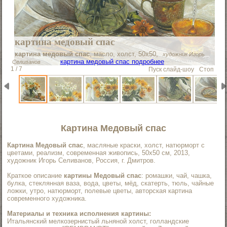
картина медовый спас
картина медовый спас
, масло, холст, 50х50,
художник Игорь
картина медовый спас подробнее
Селиванов
1 / 7
Пуск слайд-шоу
Стоп
Картина Медовый спас
Картина Медовый спас
, масляные краски, холст, натюрморт с
цветами, реализм, современная живопись, 50х50 см, 2013,
художник Игорь Селиванов, Россия, г. Дмитров.
Краткое описание
картины Медовый спас
: ромашки, чай, чашка,
булка, стеклянная ваза, вода, цветы, мёд, скатерть, тюль, чайные
ложки, утро, натюрморт, полевые цветы, авторская картина
современного художника.
Материалы и техника исполнения картины:
Итальянский мелкозернистый льняной холст, голландские