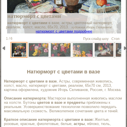
натюрморт с цветами
натюрморт с цветами
в вазе, астры, цветочный натюрморт,
реализм, холст, масло, 65х70, 2013.
художник Игорь Селиванов
натюрморт с цветами подробнее
1 / 6
Пуск слайд-шоу
Стоп
Натюрморт с цветами в вазе
Натюрморт с цветами в вазе
, Астры, современная живопись,
холст, масло, натюрморт c цветами, реализм, 65х70 см, 2013,
картина оформлена, художник Игорь Селиванов, Россия, г. Москва.
Описание натюрморта:
Мастерски выполненная живопись маслом
на холсте. Бутоны
цветов в вазе и предметы
приближены к
реальным. Усовершенствование технологии позволило передать
максимальную схожесть. Великолепное сочетание цвета и теней.
Краткое описание натюрморта с цветами в вазе:
Желтые,
розовые, красные, фиолетовые, белые,
астры
, яблоко, тюль,