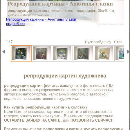
Репродукция картины - Анютины глазки
репродукция картины
, жикле, холст, подрамник, 35х40 см,
художник Игорь Селиванов
Репродукция картины - Анютины глазки
подробнее
1 / 7
Пуск слайд-шоу
Стоп
репродукции картин художника
репродукции картин (печать, жикле)
- это фото печать (HD
формата) высокого разрешения на холсте с отсканированных
авторских натюрмортов, написанных маслом, с авторской
подписью непосредственно от художника.
Как купить репродукции картин на холстах?
Если Вам понравилась картина и вы хотите её посмотреть в
галерее, узнать цену или купить, Вы можите предварительно
ОСТАВИТЬ ЗАЯВКУ НА САЙТЕ
, или
ПОЗВОНИТЬ СЕЙЧАС!
Возможно вы искали:
репродукции картин, купить репродукции