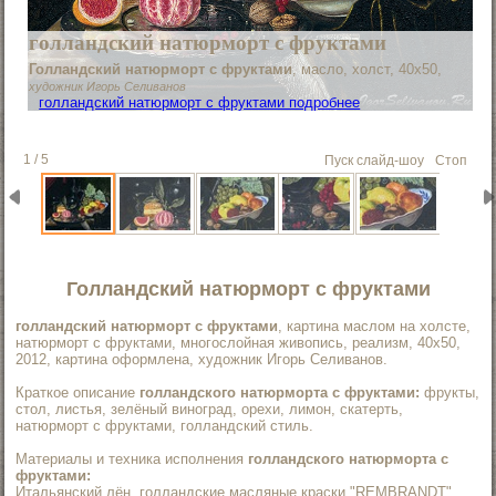
голландский натюрморт с фруктами
Голландский натюрморт с фруктами
, масло, холст, 40х50,
художник Игорь Селиванов
голландский натюрморт с фруктами подробнее
1 / 5
Пуск слайд-шоу
Стоп
Голландский натюрморт с фруктами
голландский натюрморт с фруктами
, картина маслом на холсте,
натюрморт с фруктами, многослойная живопись, реализм, 40х50,
2012, картина оформлена, художник Игорь Селиванов.
Краткое описание
голландского натюрморта с фруктами:
фрукты,
стол, листья, зелёный виноград, орехи, лимон, скатерть,
натюрморт с фруктами, голландский стиль.
Материалы и техника исполнения
голландского натюрморта с
фруктами:
Итальянский лён, голландские масляные краски "REMBRANDT",