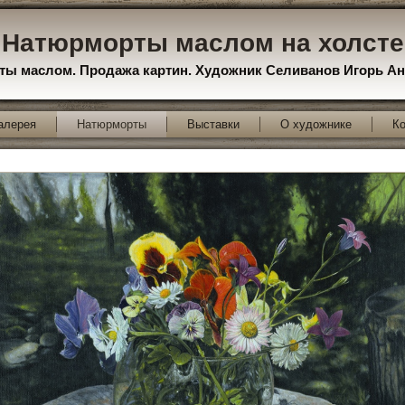
Натюрморты маслом на холсте
ы маслом. Продажа картин. Художник Селиванов Игорь А
алерея
Натюрморты
Выставки
О художнике
Ко