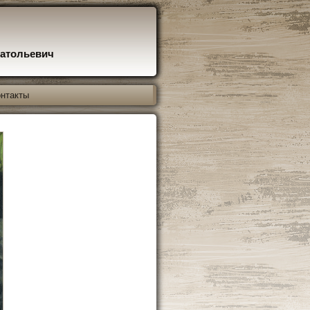
натольевич
нтакты