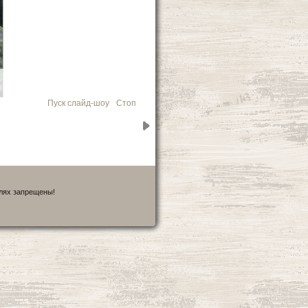
Пуск слайд-шоу
Стоп
елях запрещены!